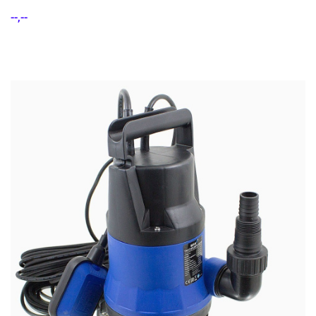
--,--