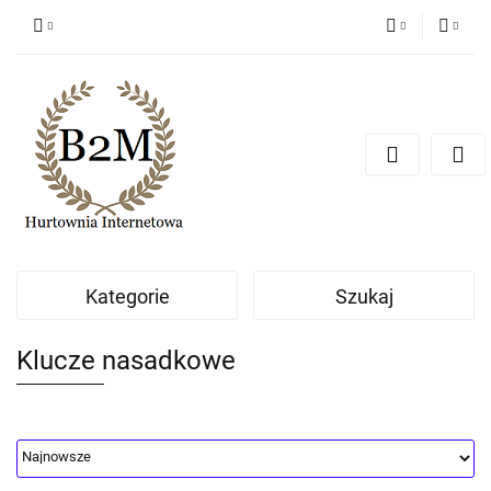
PLN
Zaloguj się
Zarejestruj się
EUR
Dodaj zgłoszenie
CZK
Kategorie
Szukaj
Klucze nasadkowe