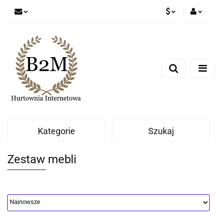
PLN
Zaloguj się
Zarejestruj się
EUR
Dodaj zgłoszenie
CZK
Kategorie
Szukaj
Zestaw mebli