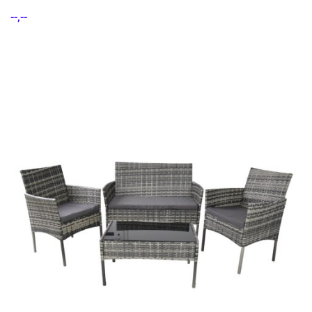
--,--