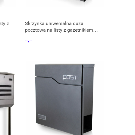
sty z
Skrzynka uniwersalna duża
pocztowa na listy z gazetnikiem
grafit i inox
--,--