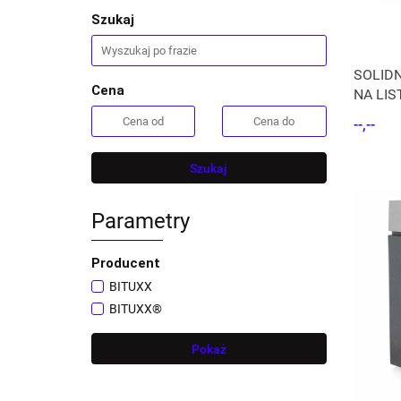
Szukaj
SOLID
Cena
NA LI
STALO
--,--
Szukaj
Parametry
Producent
BITUXX
BITUXX®
Pokaż