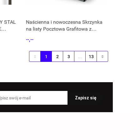
Y STAL
Naścienna i nowoczesna Skrzynka
E
na listy Pocztowa Grafitowa z
gazetnikiem
--,--
1
2
3
...
13