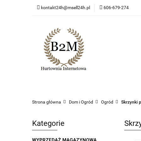
kontakt24h@msell24h.pl
606-679-274
Kategorie
Now
Program lojalności
Kategorie
Nowości
Wyprzedaż
Ko
Strona główna
Dom i Ogród
Ogród
Skrzynki 
Kategorie
Skrz
WYPRZEDAŻ MAGAZYNOWA