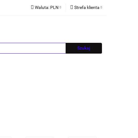
Waluta:
PLN
Strefa klienta
PLN
Zaloguj się
EUR
Zarejestruj się
CZK
Dodaj zgłoszenie
Blog