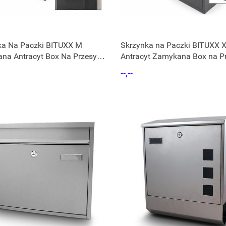
ka Na Paczki BITUXX M
Skrzynka na Paczki BITUXX 
na Antracyt Box Na Przesyłki
Antracyt Zamykana Box na Pr
82 cm
--,--