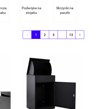
ncze
Podwójne na
Skrzynki na
jaku
stojaku
paczki
1
2
3
...
13