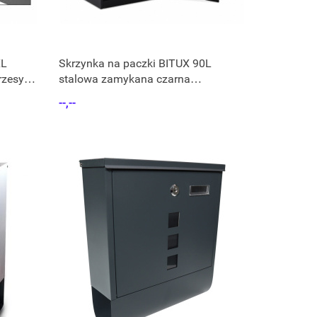
XL
Skrzynka na paczki BITUX 90L
zesyłki
stalowa zamykana czarna
wodoodporna 53x41x76,5
--,--