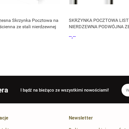
esna Skrzynka Pocztowa na
SKRZYNKA POCZTOWA LIST
aścienna ze stali nierdzewnej
NIERDZEWNA PODWÓJNA Z
STOJAKAMI
--,--
era
I bądź na bieżąco ze wszystkimi nowościami!
acje
Newsletter