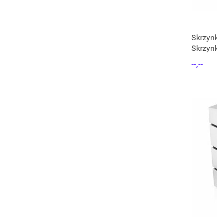
Skrzynk
Skrzyn
elegan
--,--