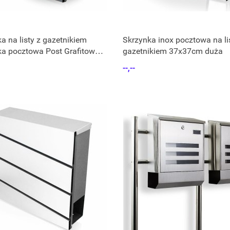
a na listy z gazetnikiem
Skrzynka inox pocztowa na li
ka pocztowa Post Grafitowa
gazetnikiem 37x37cm duża
cka
--,--