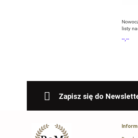
Nowocz
listy n
--,--
Zapisz się do Newslett
Inform