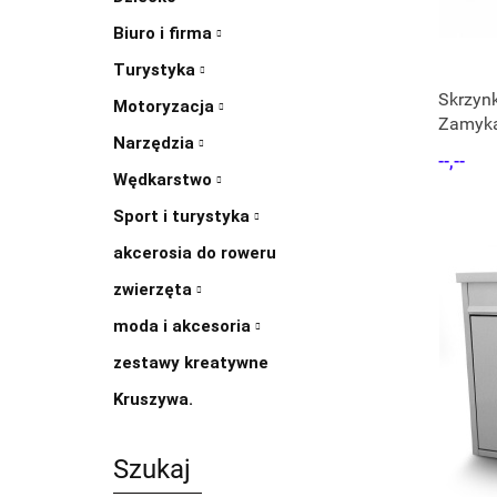
Biuro i firma
Turystyka
Skrzyn
Motoryzacja
Zamyka
Narzędzia
54 cm
--,--
Wędkarstwo
Sport i turystyka
akcerosia do roweru
zwierzęta
moda i akcesoria
zestawy kreatywne
Kruszywa.
Szukaj