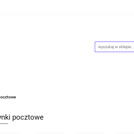
ości
Wyprzedaż
Kontakt
O Nas
Dropshipping
owy
Blog
ntakt
O Nas
Dropshipping
Program lojalnościowy
pocztowe
ynki pocztowe