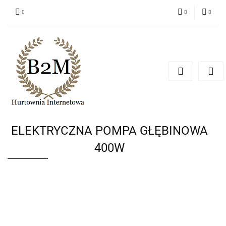
PLN
Zaloguj się
Zarejestruj się
EUR
Dodaj zgłoszenie
CZK
ELEKTRYCZNA POMPA GŁĘBINOWA
400W