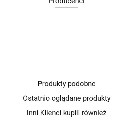
Producenci
ANIMEL
Produkty podobne
Barut
Ostatnio oglądane produkty
Inni Klienci kupili również