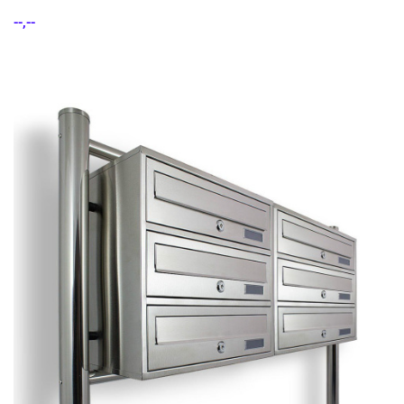
--,--