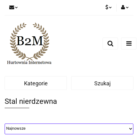
PLN
Zaloguj się
Zarejestruj się
EUR
Dodaj zgłoszenie
CZK
Kategorie
Szukaj
Stal nierdzewna