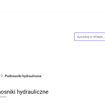
ości
Wyprzedaż
Kontakt
O Nas
Dropshipping
owy
Blog
ntakt
O Nas
Dropshipping
Program lojalnościowy
Podnosniki hydrauliczne
osniki hydrauliczne