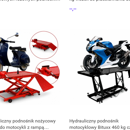
ła samochodu
--,--
liczny podnośnik nożycowy
Hydrauliczny podnośnik
do motocykli z rampą
motocyklowy Bituxx 460 kg c