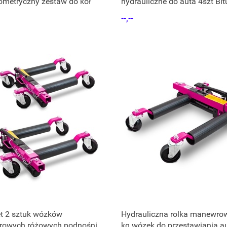
metryczny zestaw do kół
hydrauliczne do auta 4szt Bit
stojak XL PRO+
--,--
t 2 sztuk wózków
Hydrauliczna rolka manewro
owych różowych podnośnik
kg wózek do przestawiania au