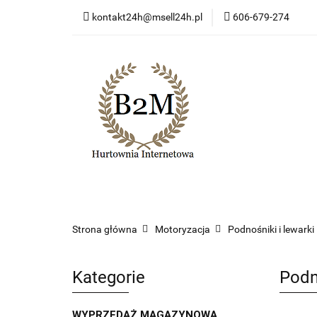
kontakt24h@msell24h.pl
606-679-274
Kategorie
Now
Program lojalności
Kategorie
Nowości
Wyprzedaż
Ko
Strona główna
Motoryzacja
Podnośniki i lewarki
Kategorie
Podn
WYPRZEDAŻ MAGAZYNOWA