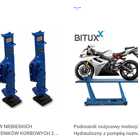
wą i blokadą koła
centralny
--,--
 NIEBIESKICH
Podnośnik nożycowy motocy
ŚNIKÓW KORBOWYCH 2
Hydrauliczny z pompką nożn