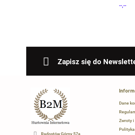
SZTUKI
--,--
BITUX
Zapisz się do Newslett
Inform
Dane ko
Regula
Zwroty i
Polityka
Radostów Górny 57a