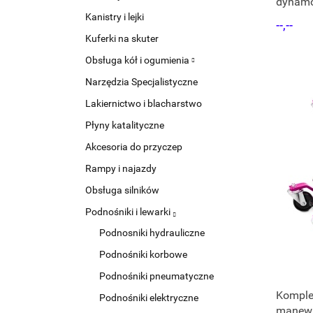
dynamo
Kanistry i lejki
--,--
Kuferki na skuter
Obsługa kół i ogumienia
Narzędzia Specjalistyczne
Lakiernictwo i blacharstwo
Płyny katalityczne
Akcesoria do przyczep
Rampy i najazdy
Obsługa silników
Podnośniki i lewarki
Podnosniki hydrauliczne
Podnośniki korbowe
Podnośniki pneumatyczne
Komple
Podnośniki elektryczne
manewr