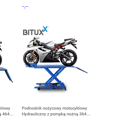
czerwony, rampa serwisowa
--,--
klowy
Podnośnik nożycowy motocyklowy
ą 464
Hydrauliczny z pompką nożną 364