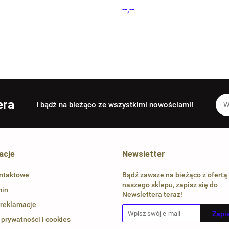
 ŁĄCZNY UDŹWIG 20 TON
kg Bitux
--,--
X
era
I bądź na bieżąco ze wszystkimi nowościami!
acje
Newsletter
ntaktowe
Bądź zawsze na bieżąco z ofertą
naszego sklepu, zapisz się do
min
Newslettera teraz!
 reklamacje
 prywatności i cookies