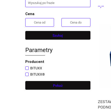
najazdo
--,--
Cena
Szukaj
Parametry
Producent
BITUXX
BITUXX®
Pokaż
ZESTAW
PODNO