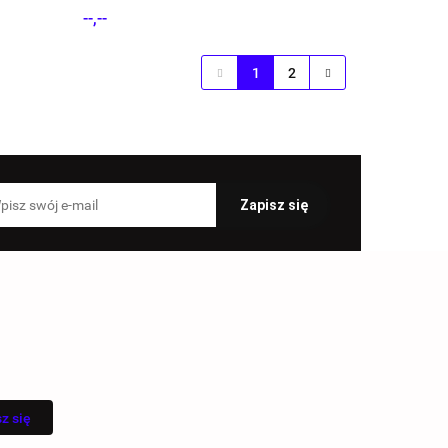
kg Bitux
--,--
1
2