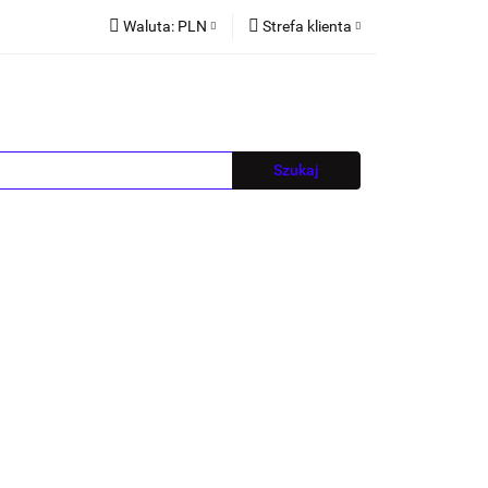
Waluta:
PLN
Strefa klienta
PLN
Zaloguj się
EUR
Zarejestruj się
CZK
Dodaj zgłoszenie
Blog