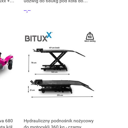
uxx +
udźwig do 680kg pod koła do
samochodu
--,--
wa 680
Hydrauliczny podnośnik nożycowy
ta kół
do motocykli 360 kg - czarny