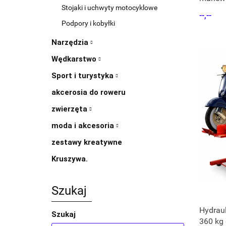
Stojaki i uchwyty motocyklowe
pod ko
--,--
Podpory i kobyłki
Narzędzia
Wędkarstwo
Sport i turystyka
akcerosia do roweru
zwierzęta
moda i akcesoria
zestawy kreatywne
Kruszywa.
Szukaj
Hydrau
Szukaj
360 kg 