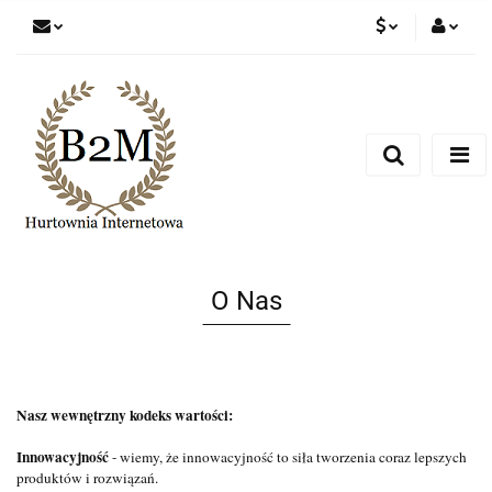
PLN
Zaloguj się
Zarejestruj się
EUR
Dodaj zgłoszenie
CZK
O Nas
Nasz wewnętrzny kodeks wartości:
Innowacyjność
- wiemy, że innowacyjność to siła tworzenia coraz lepszych
produktów i rozwiązań.