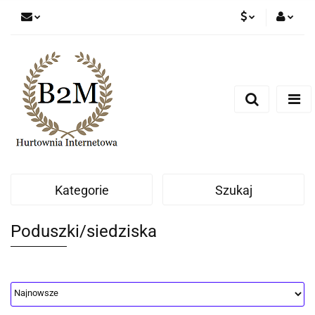
PLN
Zaloguj się
Zarejestruj się
EUR
Dodaj zgłoszenie
CZK
Kategorie
Szukaj
Poduszki/siedziska