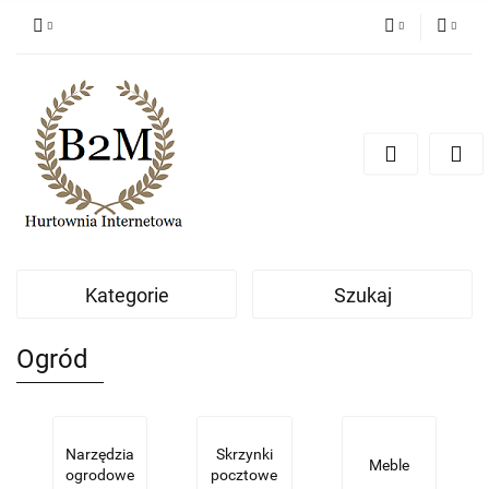
PLN
Zaloguj się
Zarejestruj się
EUR
Dodaj zgłoszenie
CZK
Kategorie
Szukaj
Ogród
Narzędzia
Skrzynki
Meble
ogrodowe
pocztowe