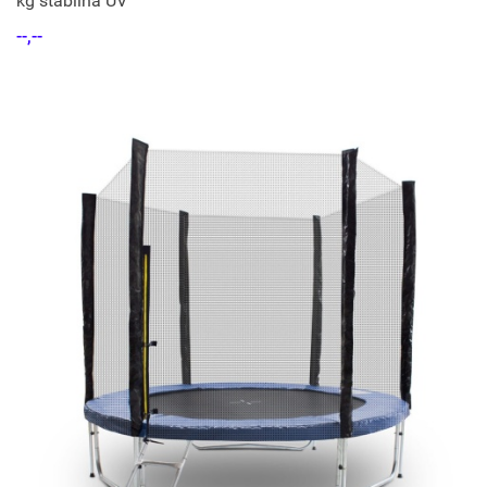
kg stabilna UV
--,--