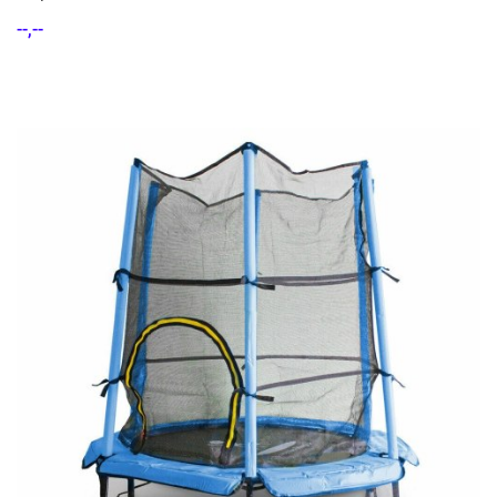
--,--