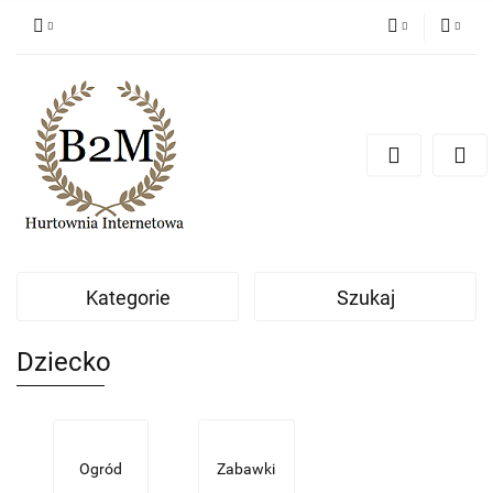
PLN
Zaloguj się
Zarejestruj się
EUR
Dodaj zgłoszenie
CZK
Kategorie
Szukaj
Dziecko
Ogród
Zabawki