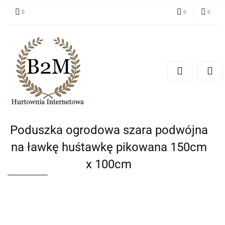
PLN
Zaloguj się
Zarejestruj się
EUR
Dodaj zgłoszenie
CZK
Poduszka ogrodowa szara podwójna
na ławkę huśtawkę pikowana 150cm
x 100cm