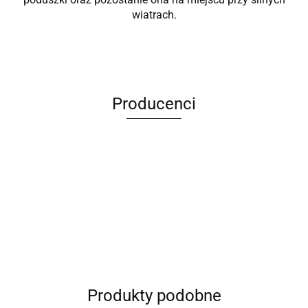
wiatrach.
Producenci
ANIMEL
Produkty podobne
Barut