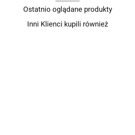
Ostatnio oglądane produkty
Inni Klienci kupili również
Poduszka
Poduszka
BITUXX
pikowana
Poduszka
Poduszka
ogrodowa na
siedzisko na
ogrodowa jasno
ogrodowa jasno
Huśtawke
--,--
ławke do
--,--
szara podwójna
szara podwójna
szara
--,--
--,--
ogrodu na
na ławkę
na ławkę
pikowana z
palety
huśtawkę z
huśtawkę z
oparciem
120x80
oparciem
oparciem
120x100cm
120x100cm
150x100cm