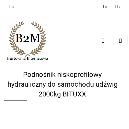
PLN
Zaloguj się
Zarejestruj się
EUR
Dodaj zgłoszenie
CZK
Podnośnik niskoprofilowy
hydrauliczny do samochodu udźwig
2000kg BITUXX