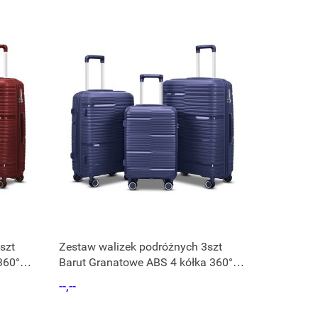
szt
Zestaw walizek podróżnych 3szt
360°
Barut Granatowe ABS 4 kółka 360°
rączka teleskopowa
--,--