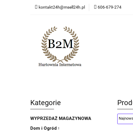
kontakt24h@msell24h.pl
606-679-274
Kategorie
Now
Program lojalności
Kategorie
Nowości
Wyprzedaż
Ko
Kategorie
Prod
WYPRZEDAŻ MAGAZYNOWA
Dom i Ogród