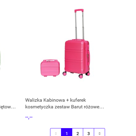
Walizka Kabinowa + kuferek
iętowy
kosmetyczka zestaw Barut różowe z
ABS
--,--
1
2
3