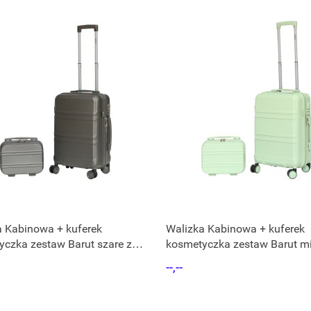
a Kabinowa + kuferek
Walizka Kabinowa + kuferek
czka zestaw Barut szare z
kosmetyczka zestaw Barut m
z ABS
--,--