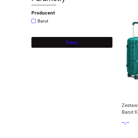
Producent
Barut
Pokaż
Zestaw
Barut K
kółka 3
--,--