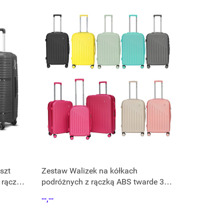
szt
Zestaw Walizek na kółkach
 rączka
podróżnych z rączką ABS twarde 3
szt
--,--