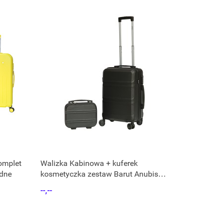
omplet
Walizka Kabinowa + kuferek
idne
kosmetyczka zestaw Barut Anubis
czarna z ABS
--,--