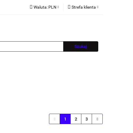
Waluta:
PLN
Strefa klienta
PLN
Zaloguj się
EUR
Zarejestruj się
CZK
Dodaj zgłoszenie
Blog
1
2
3