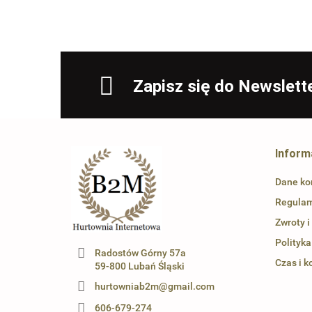
Zapisz się do Newslett
Inform
Dane ko
Regula
Zwroty i
Polityka
Radostów Górny 57a
Czas i k
59-800 Lubań Śląski
hurtowniab2m@gmail.com
606-679-274