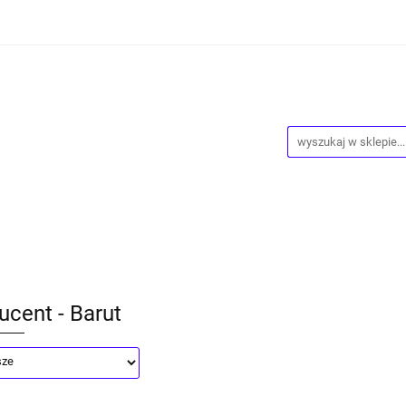
ości
Wyprzedaż
Kontakt
O Nas
Dropshipping
owy
Blog
ntakt
O Nas
Dropshipping
Program lojalnościowy
ucent - Barut