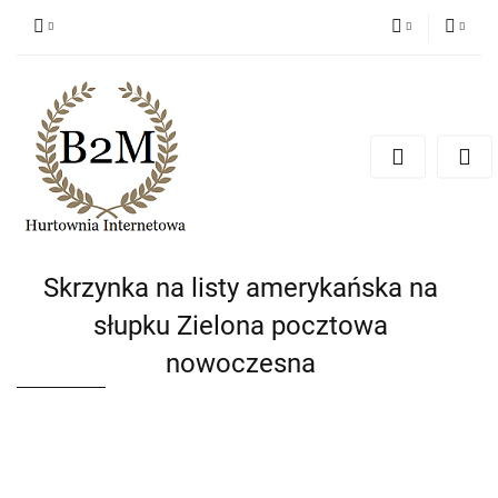
PLN
Zaloguj się
Zarejestruj się
EUR
Dodaj zgłoszenie
CZK
Skrzynka na listy amerykańska na
słupku Zielona pocztowa
nowoczesna