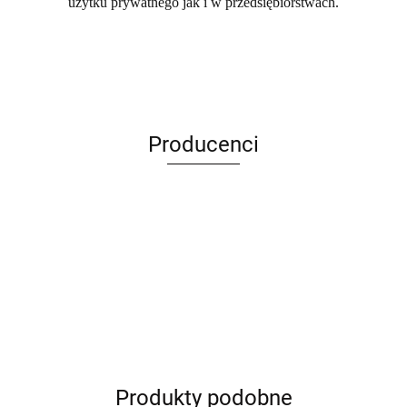
użytku prywatnego jak i w przedsiębiorstwach.
Producenci
ANIMEL
Produkty podobne
Barut