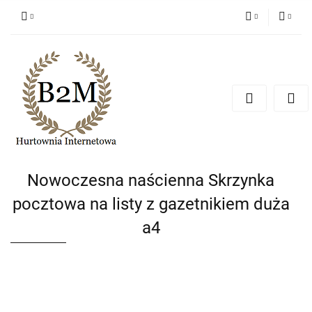
PLN
Zaloguj się
Zarejestruj się
EUR
Dodaj zgłoszenie
CZK
Nowoczesna naścienna Skrzynka
pocztowa na listy z gazetnikiem duża
a4