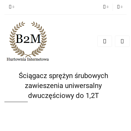
PLN
Zaloguj się
Zarejestruj się
EUR
Dodaj zgłoszenie
CZK
Ściągacz sprężyn śrubowych
zawieszenia uniwersalny
dwuczęściowy do 1,2T