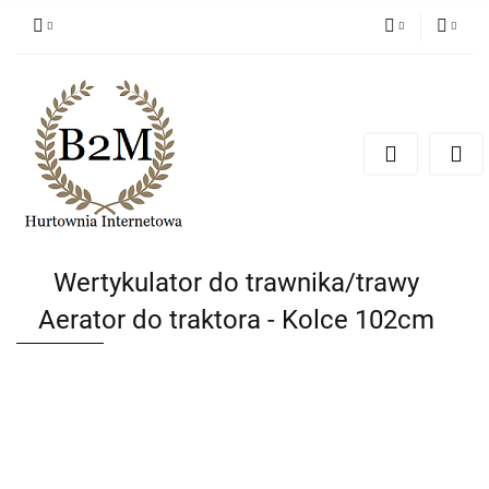
PLN
Zaloguj się
Zarejestruj się
EUR
Dodaj zgłoszenie
CZK
Wertykulator do trawnika/trawy
Aerator do traktora - Kolce 102cm