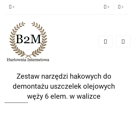
PLN
Zaloguj się
Zarejestruj się
EUR
Dodaj zgłoszenie
CZK
Zestaw narzędzi hakowych do
demontażu uszczelek olejowych
węży 6 elem. w walizce