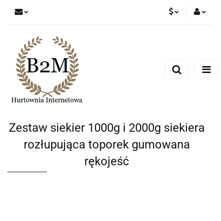
PLN
Zaloguj się
Zarejestruj się
EUR
Dodaj zgłoszenie
CZK
Zestaw siekier 1000g i 2000g siekiera
rozłupująca toporek gumowana
rękojeść