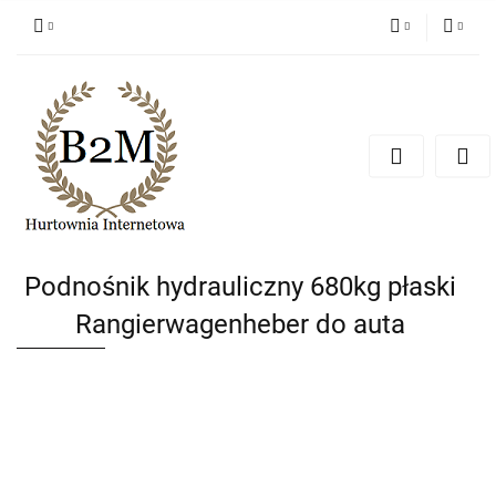
PLN
Zaloguj się
Zarejestruj się
EUR
Dodaj zgłoszenie
CZK
Podnośnik hydrauliczny 680kg płaski
Rangierwagenheber do auta