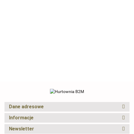
Podnośnik
BITUXX
Mobilna
Podnośnik
do motoru
platforma
Pneumatyczny
do 500kg
--,--
przechyłowa
Podnośnik
22T duża
40cm
--,--
--,--
podnośnik
hydrauliczny Bituxx
wytrzymałość
uchwyt
samochodowy
680kg płaski
BITUXX
serwisowy
--,--
2000 kg 2T
Rangierwagenheber
samochodowy
motocyklo
warsztatowa
auto
do garaży
Bituxx
CRYFOG
Dane adresowe
Informacje
Newsletter