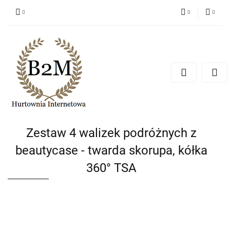
PLN
Zaloguj się
Zarejestruj się
EUR
Dodaj zgłoszenie
CZK
Zestaw 4 walizek podróżnych z
beautycase - twarda skorupa, kółka
360° TSA