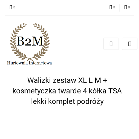
PLN
Zaloguj się
Zarejestruj się
EUR
Dodaj zgłoszenie
CZK
Walizki zestaw XL L M +
kosmetyczka twarde 4 kółka TSA
lekki komplet podróży