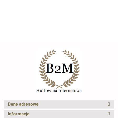
--,--
mata do drapania
--,--
CRYFOG
Elexus
Dane adresowe
Eu-trade
Informacje