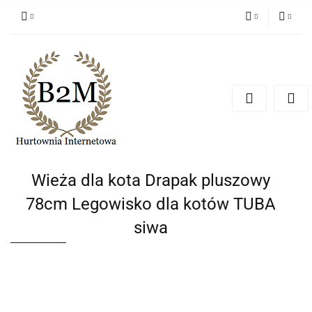
PLN
Zaloguj się
Zarejestruj się
EUR
Dodaj zgłoszenie
CZK
Wieża dla kota Drapak pluszowy
78cm Legowisko dla kotów TUBA
siwa