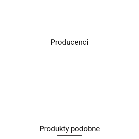
Producenci
ANIMEL
Produkty podobne
Barut