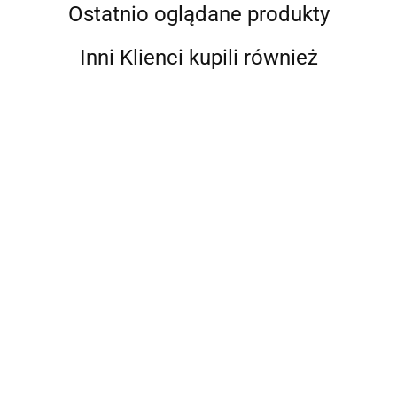
Ostatnio oglądane produkty
Inni Klienci kupili również
BITUXX
Tuba dla kota sizalowa
Siwa Tuba dla kotów 100cm
70cm Wieża z legowiskiem
wysoka z sizalem Drapak z
zabawka dla kotów