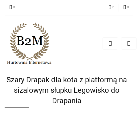
PLN
Zaloguj się
Zarejestruj się
EUR
Dodaj zgłoszenie
CZK
Szary Drapak dla kota z platformą na
sizalowym słupku Legowisko do
Drapania