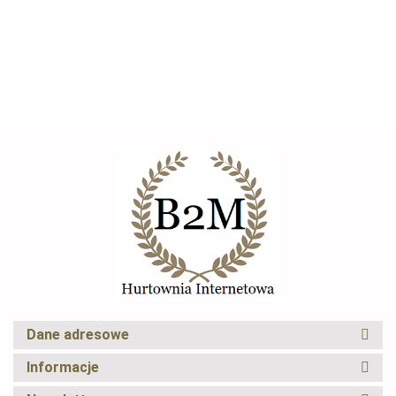
brązowym
--,--
widokową
Słupek sizalowy z
legowisko na
platformą
słupkach
CRYFOG
Elexus
Dane adresowe
Informacje