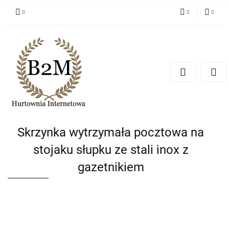
PLN
Zaloguj się
Zarejestruj się
EUR
Dodaj zgłoszenie
CZK
Skrzynka wytrzymała pocztowa na
stojaku słupku ze stali inox z
gazetnikiem