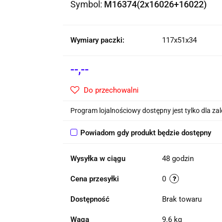
Symbol:
M16374(2x16026+16022)
Wymiary paczki:
117x51x34
--,--
Do przechowalni
Program lojalnościowy dostępny jest tylko dla z
Powiadom gdy produkt będzie dostępny
Wysyłka w ciągu
48 godzin
Cena przesyłki
0
Dostępność
Brak towaru
Waga
9.6 kg