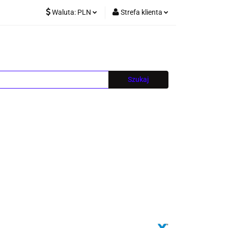
Waluta:
PLN
Strefa klienta
PLN
Zaloguj się
EUR
Zarejestruj się
CZK
Dodaj zgłoszenie
Blog