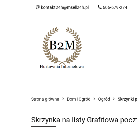
kontakt24h@msell24h.pl
606-679-274
Kategorie
No
Program lojalności
Kategorie
Nowości
Wyprzedaż
Ko
Strona główna
Dom i Ogród
Ogród
Skrzynki 
Skrzynka na listy Grafitowa po