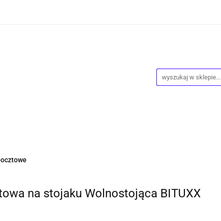
wości
Wyprzedaż
Kontakt
O Nas
Dropshipping
owy
Blog
ntakt
O Nas
Dropshipping
Program lojalnościowy
pocztowe
cztowa na stojaku Wolnostojąca BITUXX