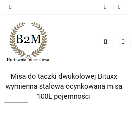
PLN
Zaloguj się
Zarejestruj się
EUR
Dodaj zgłoszenie
CZK
Misa do taczki dwukołowej Bituxx
wymienna stalowa ocynkowana misa
100L pojemności