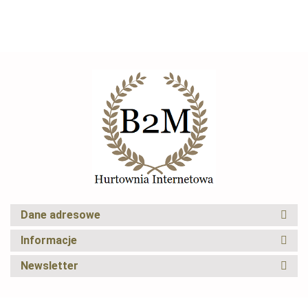
100L solidna
koryto
zestaw
CRYFOG
Elexus
Dane adresowe
Informacje
Newsletter