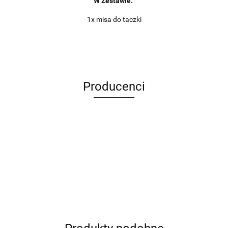
W Zestawie:
1x misa do taczki
Producenci
ANIMEL