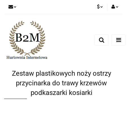
PLN
Zaloguj się
Zarejestruj się
EUR
Dodaj zgłoszenie
CZK
Zestaw plastikowych noży ostrzy
przycinarka do trawy krzewów
podkaszarki kosiarki