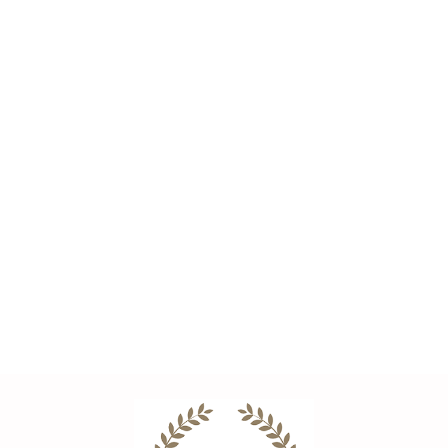
BITUXX
Łuparka do drewna kłód
Ręczny rębak do drewna
Ręczny rębak do drzewa
łuparka ręczka wytrzymała
BITUXX Pozioma
--,--
czarna stalowa solidna
mechaniczna
--,--
konstrukcja
CRYFOG