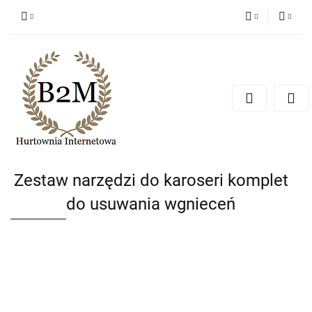
PLN
Zaloguj się
Zarejestruj się
EUR
Dodaj zgłoszenie
CZK
Zestaw narzędzi do karoseri komplet
do usuwania wgnieceń