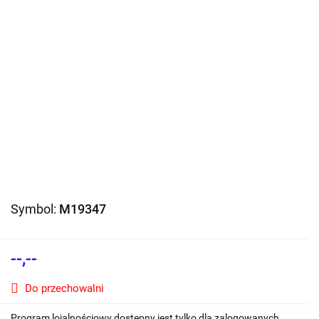
Symbol:
M19347
--,--
Do przechowalni
Program lojalnościowy dostępny jest tylko dla zalogowanych