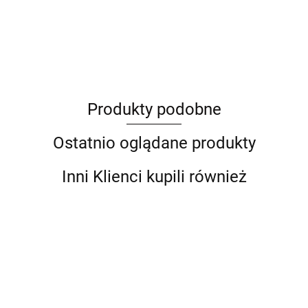
ANIMEL
Produkty podobne
Barut
Ostatnio oglądane produkty
Inni Klienci kupili również
Fotel
Kr
Czerwone