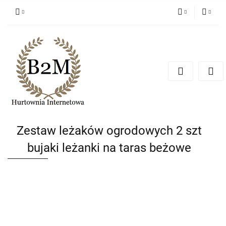
PLN
Zaloguj się
Zarejestruj się
EUR
Dodaj zgłoszenie
CZK
Zestaw leżaków ogrodowych 2 szt
bujaki leżanki na taras beżowe