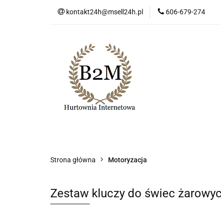
kontakt24h@msell24h.pl
606-679-274
Kategorie
No
Program lojalności
Kategorie
Nowości
Wyprzedaż
Ko
Strona główna
Motoryzacja
Zestaw kluczy do świec żarowy