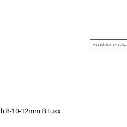
wości
Wyprzedaż
Kontakt
O Nas
Dropshipping
owy
Blog
ntakt
O Nas
Dropshipping
Program lojalnościowy
ch 8-10-12mm Bituxx