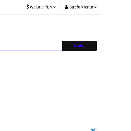
Waluta:
PLN
Strefa klienta
PLN
Zaloguj się
EUR
Zarejestruj się
CZK
Dodaj zgłoszenie
Blog