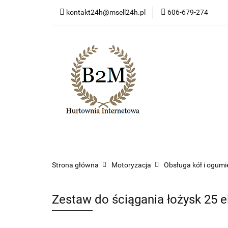
kontakt24h@msell24h.pl
606-679-274
Kategorie
Now
Program lojalności
Kategorie
Nowości
Wyprzedaż
Ko
Strona główna
Motoryzacja
Obsługa kół i ogumi
Zestaw do ściągania łożysk 25