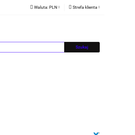
Waluta:
PLN
Strefa klienta
PLN
Zaloguj się
EUR
Zarejestruj się
CZK
Dodaj zgłoszenie
Blog