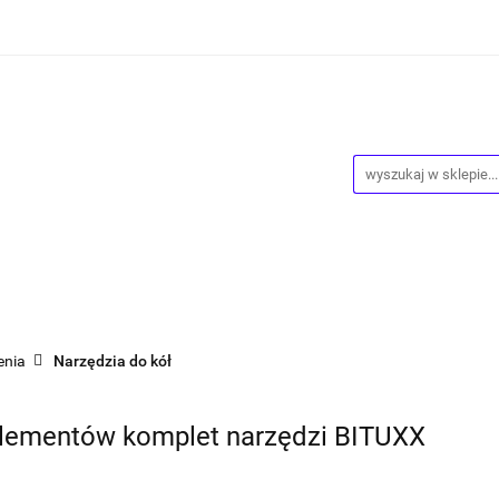
ości
Wyprzedaż
Kontakt
O Nas
Dropshipping
owy
Blog
ntakt
O Nas
Dropshipping
Program lojalnościowy
enia
Narzędzia do kół
 elementów komplet narzędzi BITUXX