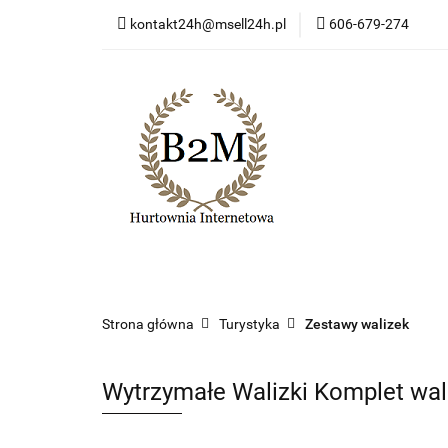
kontakt24h@msell24h.pl
606-679-274
Kategorie
Now
Program lojalności
Kategorie
Nowości
Wyprzedaż
Ko
Strona główna
Turystyka
Zestawy walizek
Wytrzymałe Walizki Komplet wa