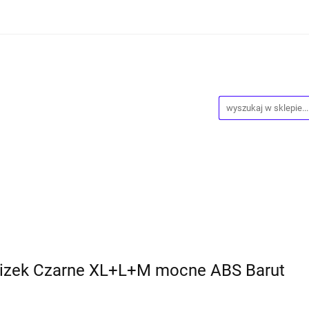
ości
Wyprzedaż
Kontakt
O Nas
Dropshipping
owy
Blog
ntakt
O Nas
Dropshipping
Program lojalnościowy
lizek Czarne XL+L+M mocne ABS Barut