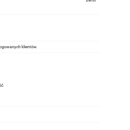
Barut
alogowanych klientów.
ość