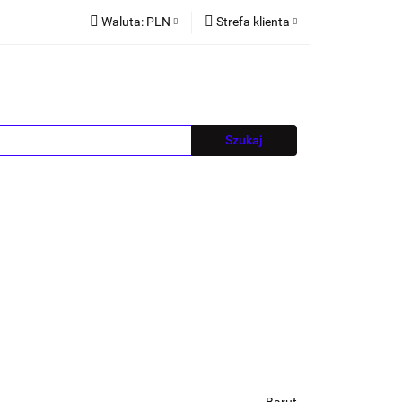
Waluta:
PLN
Strefa klienta
PLN
Zaloguj się
EUR
Zarejestruj się
CZK
Dodaj zgłoszenie
Blog