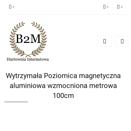
PLN
Zaloguj się
Zarejestruj się
EUR
Dodaj zgłoszenie
CZK
Wytrzymała Poziomica magnetyczna
aluminiowa wzmocniona metrowa
100cm