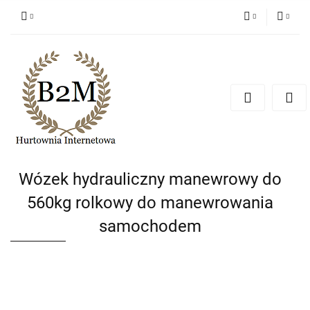
PLN
Zaloguj się
Zarejestruj się
EUR
Dodaj zgłoszenie
CZK
Wózek hydrauliczny manewrowy do
560kg rolkowy do manewrowania
samochodem