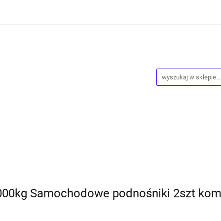
ości
Wyprzedaż
Kontakt
O Nas
Dropshipping
owy
Blog
ntakt
O Nas
Dropshipping
Program lojalnościowy
000kg Samochodowe podnośniki 2szt kom