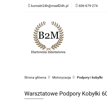
kontakt24h@msell24h.pl
606-679-274
Kategorie
Now
Program lojalności
Kategorie
Nowości
Wyprzedaż
Ko
Strona główna
Motoryzacja
Podpory i kobyłki
Warsztatowe Podpory Kobyłki 6