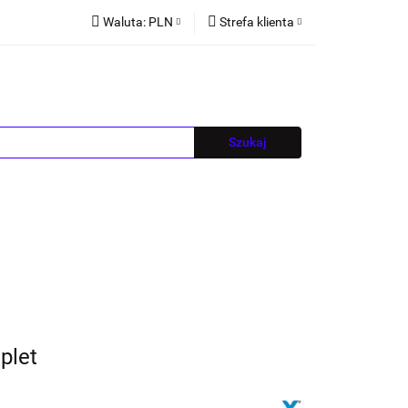
Waluta:
PLN
Strefa klienta
PLN
Zaloguj się
EUR
Zarejestruj się
CZK
Dodaj zgłoszenie
Blog
plet