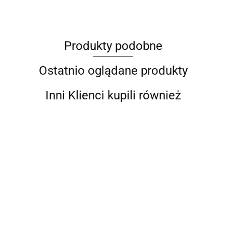
Produkty podobne
Barut
Ostatnio oglądane produkty
Inni Klienci kupili również
BITUXX
Solidny Lejek do
Lejek Stalowy do