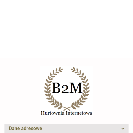
Karnistry na paliwo
paliwa kanistra
Kanistrów Bituxx z
3x kanister na
benzyny do
Uszczelką do
benzynę paliwo 5L
--,--
--,--
tankowania z
--,--
Tankowania Wlew
zamek bagnetowy
uszczelką BITUXX
Kanistra
blokujący
CRYFOG
Elexus
Dane adresowe