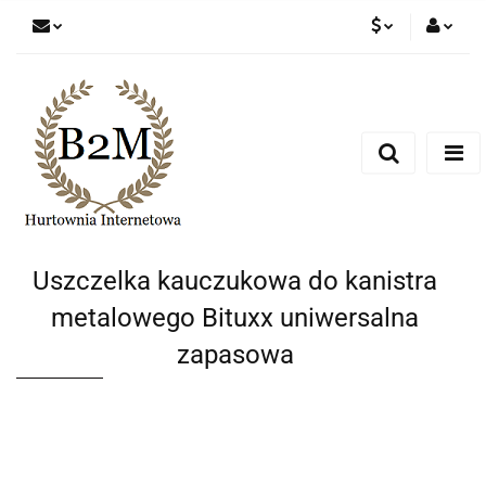
PLN
Zaloguj się
Zarejestruj się
EUR
Dodaj zgłoszenie
CZK
Uszczelka kauczukowa do kanistra
metalowego Bituxx uniwersalna
zapasowa