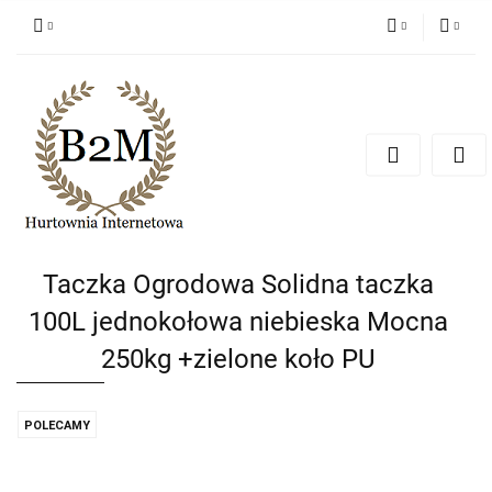
PLN
Zaloguj się
Zarejestruj się
EUR
Dodaj zgłoszenie
CZK
Taczka Ogrodowa Solidna taczka
100L jednokołowa niebieska Mocna
250kg +zielone koło PU
POLECAMY