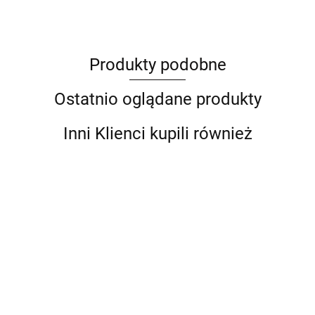
Produkty podobne
Barut
Ostatnio oglądane produkty
Inni Klienci kupili również
Mocna
Czarna
Taczka
Taczka z
BITUXX
Mocna
Budowlana
misą PVC
Taczka
--,--
--,--
250kg
mocna z
Uniwersalna