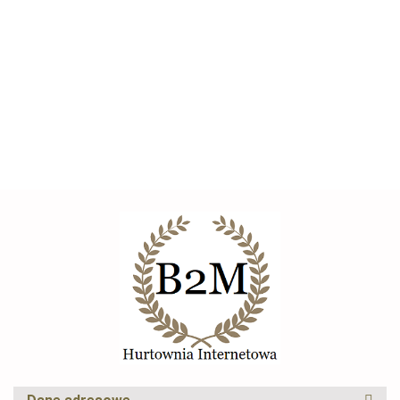
--,--
Ogrodowy
kołem
do ogrodu/na
Mocna Taczka z misa
wózek
pełnym
budowe 100L
PCV wytrzymała lekka
100L pełne
wózek
Ocynkowana
do prowadzenia
--,--
koło
ogrodowy
misa
ogrodowa/budowlana
BITUXX
do 250kg
ładowność do
250kg
CRYFOG
Elexus