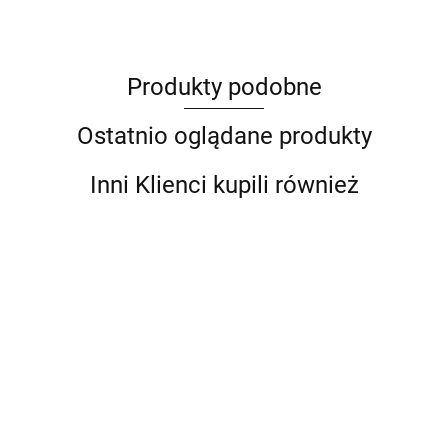
Produkty podobne
Barut
Ostatnio oglądane produkty
Inni Klienci kupili również
Garażowy
Stojak
Stojak
BITUXX
Stojak 3
Postojowy
Serwisowy
stanowisko
Serwisowy
--,--
na rower
--,--
solidny
na 6 miejsc