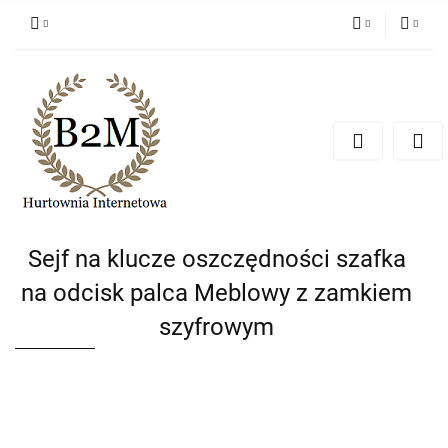
PLN
Zaloguj się
Zarejestruj się
EUR
Dodaj zgłoszenie
CZK
Sejf na klucze oszczędności szafka
na odcisk palca Meblowy z zamkiem
szyfrowym