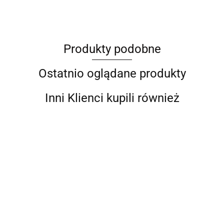
Produkty podobne
Barut
Ostatnio oglądane produkty
Inni Klienci kupili również
BITUXX
PROFESJONALNA
PROFESJONALNA
PROFESJONALNA
PROF