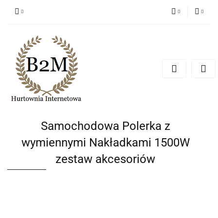
PLN
Zaloguj się
Zarejestruj się
EUR
Dodaj zgłoszenie
CZK
Samochodowa Polerka z
wymiennymi Nakładkami 1500W
zestaw akcesoriów