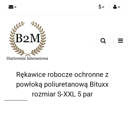
PLN
Zaloguj się
Zarejestruj się
EUR
Dodaj zgłoszenie
CZK
Rękawice robocze ochronne z
powłoką poliuretanową Bituxx
rozmiar S-XXL 5 par