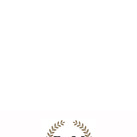
Rękawice
ochronne
Rękawice
Rękawice
BITUXX
Rękawice
Rękawice
robocze
ochronne
ochronne
--,--
robocze
robocze
unisex z
Bituxx z
Bituxx z
--,--
--,--
ochronne z
ochronne z
powłoką
poliestru z
tkaniny
--,--
--,--
powłoką
powłoką
PU 10
powłoką PU
HPPE
poliuretanową
poliuretanową
par
rozmiar
rozmiar
Bituxx 10par
Bituxx
rozmiar
S(7)
m(8)
rozmiar L(9)
rozmiar XXL
M (8)
uniwersalne
uniwersaln
(11)
Bituxx
robocze