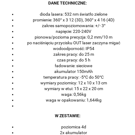
DANE TECHNICZNE:
dioda lasera: 532 nm światło zielone
promienie: 360° x 3 12 (3D), 360° x 4 16 (4D)
zakres samopoziomowania: +/- 3°
napięcie: 220-240V
pionowa/pozioma precyzja: 0,2 mm/10 m
po naciśnięciu przycisku OUT laser zaczyna migać
wodoodporność: IP54
zakres pracy: do 25 m
czas pracy: do 5 h
ładowanie: sieciowe
akumulator 150mAh
temperatura pracy: -5°C do 50°C
wymiary poziomicy: 12 x 10 x 13 cm
wymiary w etui: 15 x 22 x 20 cm
waga: 0,56kg
waga w opakowaniu: 1,644kg
W ZESTAWIE:
poziomica 4d
2x akumulator