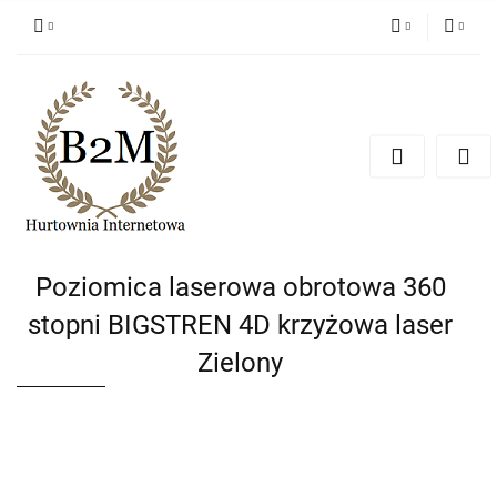
PLN
Zaloguj się
Zarejestruj się
EUR
Dodaj zgłoszenie
CZK
Poziomica laserowa obrotowa 360
stopni BIGSTREN 4D krzyżowa laser
Zielony