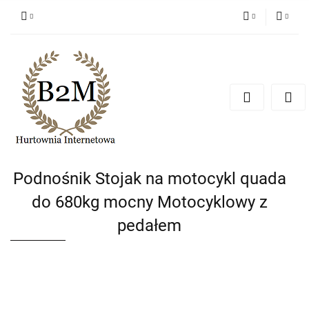
PLN
Zaloguj się
Zarejestruj się
EUR
Dodaj zgłoszenie
CZK
Podnośnik Stojak na motocykl quada
do 680kg mocny Motocyklowy z
pedałem