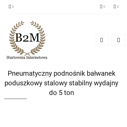
PLN
Zaloguj się
Zarejestruj się
EUR
Dodaj zgłoszenie
CZK
Pneumatyczny podnośnik bałwanek
poduszkowy stalowy stabilny wydajny
do 5 ton