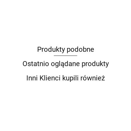
ANIMEL
Produkty podobne
Barut
Ostatnio oglądane produkty
Inni Klienci kupili również
Stojak d