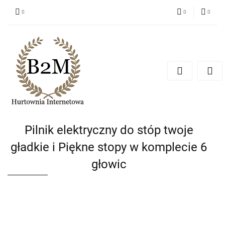
PLN
Zaloguj się
Zarejestruj się
EUR
Dodaj zgłoszenie
CZK
Pilnik elektryczny do stóp twoje
gładkie i Piękne stopy w komplecie 6
głowic