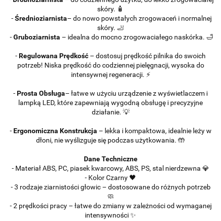
skóry. 🧴
-
Średnioziarnista
– do nowo powstałych zrogowaceń i normalnej
skóry. 🦶
-
Gruboziarnista
– idealna do mocno zrogowaciałego naskórka. 🛁
-
Regulowana Prędkość
– dostosuj prędkość pilnika do swoich
potrzeb! Niska prędkość do codziennej pielęgnacji, wysoka do
intensywnej regeneracji. ⚡
-
Prosta Obsługa
– łatwe w użyciu urządzenie z wyświetlaczem i
lampką LED, które zapewniają wygodną obsługę i precyzyjne
działanie. 💡
-
Ergonomiczna Konstrukcja
– lekka i kompaktowa, idealnie leży w
dłoni, nie wyślizguje się podczas użytkowania. 🤲
Dane Techniczne
- Materiał
ABS, PC, piasek kwarcowy, ABS, PS, stal nierdzewna 💎
- Kolor
Czarny 🖤
- 3 rodzaje ziarnistości głowic – dostosowane do różnych potrzeb
🧼
- 2 prędkości pracy – łatwe do zmiany w zależności od wymaganej
intensywności ✨