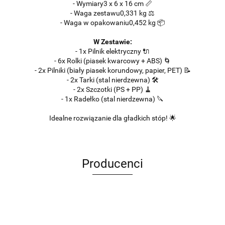
- Wymiary
3 x 6 x 16 cm 📏
- Waga zestawu
0,331 kg ⚖️
- Waga w opakowaniu
0,452 kg 📦
W Zestawie:
- 1x Pilnik elektryczny 🔌
- 6x Rolki (piasek kwarcowy + ABS) 🌀
- 2x Pilniki (biały piasek korundowy, papier, PET) 📝
- 2x Tarki (stal nierdzewna) 🛠️
- 2x Szczotki (PS + PP) 🧹
- 1x Radełko (stal nierdzewna) 🔪
Idealne rozwiązanie dla gładkich stóp! 🌟
Producenci