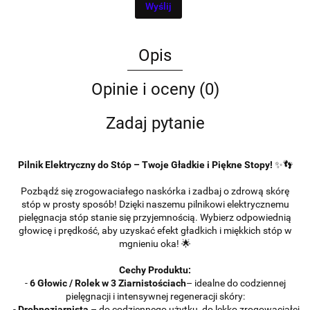
Wyślij
Opis
Opinie i oceny (0)
Zadaj pytanie
Pilnik Elektryczny do Stóp – Twoje Gładkie i Piękne Stopy!
✨👣
Pozbądź się zrogowaciałego naskórka i zadbaj o zdrową skórę
stóp w prosty sposób! Dzięki naszemu pilnikowi elektrycznemu
pielęgnacja stóp stanie się przyjemnością. Wybierz odpowiednią
głowicę i prędkość, aby uzyskać efekt gładkich i miękkich stóp w
mgnieniu oka! 🌟
Cechy Produktu:
-
6 Głowic / Rolek w 3 Ziarnistościach
– idealne do codziennej
pielęgnacji i intensywnej regeneracji skóry:
-
Drobnoziarnista
– do codziennego użytku, do lekko zrogowaciałej