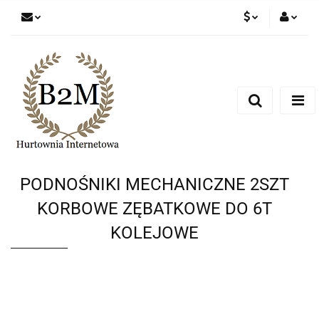
PLN
Zaloguj się
Zarejestruj się
EUR
Dodaj zgłoszenie
CZK
PODNOŚNIKI MECHANICZNE 2SZT
KORBOWE ZĘBATKOWE DO 6T
KOLEJOWE