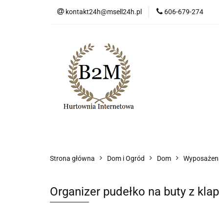
kontakt24h@msell24h.pl
606-679-274
Kategorie
No
Program lojalności
Kategorie
Nowości
Wyprzedaż
Ko
Strona główna
Dom i Ogród
Dom
Wyposażen
Organizer pudełko na buty z kla