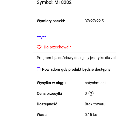
Symbol:
M18282
Wymiary paczki:
37x27x22,5
--,--
Do przechowalni
Program lojalnościowy dostępny jest tylko dla z
Powiadom gdy produkt będzie dostępny
Wysyłka w ciągu
natychmiast
Cena przesyłki
0
Dostępność
Brak towaru
Waga
0.15 kg