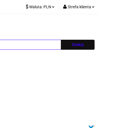
Waluta:
PLN
Strefa klienta
PLN
Zaloguj się
EUR
Zarejestruj się
CZK
Dodaj zgłoszenie
Blog