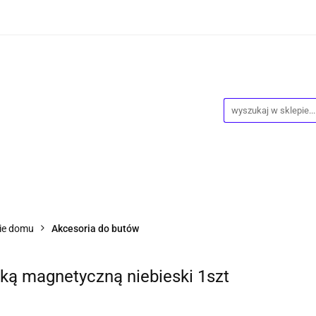
wości
Wyprzedaż
Kontakt
O Nas
Dropshipping
owy
Blog
ntakt
O Nas
Dropshipping
Program lojalnościowy
ie domu
Akcesoria do butów
pką magnetyczną niebieski 1szt