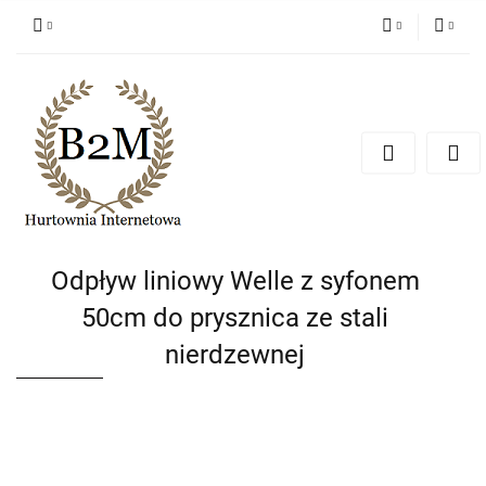
PLN
Zaloguj się
Zarejestruj się
EUR
Dodaj zgłoszenie
CZK
Odpływ liniowy Welle z syfonem
50cm do prysznica ze stali
nierdzewnej